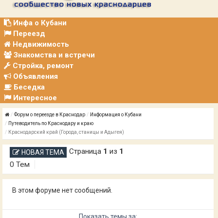
Р
А
Ц
Инфа о Кубани
И
Переезд
Я
Недвижимость
Знакомства и встречи
Стройка, ремонт
Объявления
Беседка
Интересное
Форум о переезде в Краснодар
Информация о Кубани
Путеводитель по Краснодару и краю
Краснодарский край (Города, станицы и Адыгея)
Страница
1
из
1
НОВАЯ ТЕМА
0 Тем
В этом форуме нет сообщений.
Показать темы за: