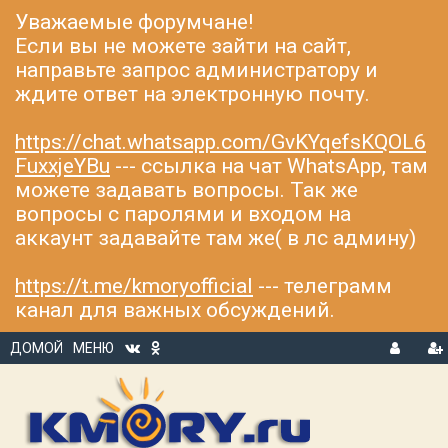
Уважаемые форумчане!
Если вы не можете зайти на сайт,
направьте запрос администратору и
ждите ответ на электронную почту.
https://chat.whatsapp.com/GvKYqefsKQOL6
FuxxjeYBu
--- ссылка на чат WhatsApp, там
можете задавать вопросы. Так же
вопросы с паролями и входом на
аккаунт задавайте там же( в лс админу)
https://t.me/kmoryofficial
--- телеграмм
канал для важных обсуждений.
ДОМОЙ
МЕНЮ
В
Р
Х
ЕГ
О
И
Д
С
Т