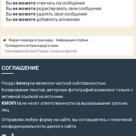
Вы
не можете
отвечать на сообщения
Вы
не можете
редактировать свои сообщения
Вы
не можете
удалять свои сообщения
Вы
не можете
добавлять вложения
Форум о переезде в Краснодар
Информация о Кубани
Путеводитель по Краснодару и краю
Краснодарский край (Города, станицы и Адыгея)
СОГЛАШЕНИЕ
Ресурс
kmory.ru
является частной собственностью.
Копирование текстов, авторских фотографий возможно только с
активной ссылкой на источник.
KMORY.ru
не несет ответственности за высказывания третьих
лиц.
Отправляя любую форму на сайте, вы соглашаетесь с
политикой
конфиденциальности
данного сайта