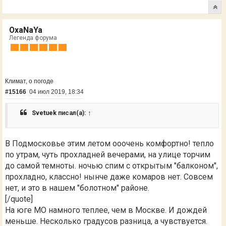
OxaNaYa
Легенда форума
Климат, о погоде
#15166
04 июл 2019, 18:34
Svetuek
писал(а):
↑
В Подмосковье этим летом ооочень комфортно! тепло
по утрам, чуть прохладней вечерами, на улице торчим
до самой темноты. ночью спим с открытым "балконом",
прохладно, классно! нынче даже комаров нет. Совсем
нет, и это в нашем "болотном" районе.
[/quote]
На юге МО намного теплее, чем в Москве. И дождей
меньше. Несколько градусов разница, а чувствуется.