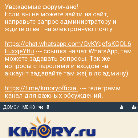
Уважаемые форумчане!
Если вы не можете зайти на сайт,
направьте запрос администратору и
ждите ответ на электронную почту.
https://chat.whatsapp.com/GvKYqefsKQOL6
FuxxjeYBu
--- ссылка на чат WhatsApp, там
можете задавать вопросы. Так же
вопросы с паролями и входом на
аккаунт задавайте там же( в лс админу)
https://t.me/kmoryofficial
--- телеграмм
канал для важных обсуждений.
ДОМОЙ
МЕНЮ
В
Р
Х
ЕГ
О
И
Д
С
Т