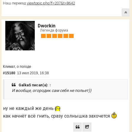
Наш переезд
viewtopic.php?f=207&t=8642
Dworkin
Легенда форума
Климат, о погоде
#15180
13 июл 2019, 16:38
GalkaS
писал(а):
↑
И вообще, огородик сам себя не польет))
ну не каждый же день
как начнёт всё гнить, сразу солнышка захочется