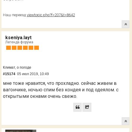
Наш переезд
viewtopic.php?f=207&t=8642
kseniya.layt
Легенда форума
Климат, о погоде
#15174
05 июл 2019, 10:49
мне тоже нравится, что прохладно. сейчас живем в
вагончике, ночью спим без кондея и под одеялом. с
открытыми окнами очень свежо.