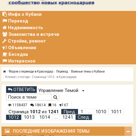
Р
А
Ц
Инфа о Кубани
И
Переезд
Я
Недвижимость
Знакомства и встречи
Стройка, ремонт
Объявления
Беседка
Интересное
Форум о переезде в Краснодар
Переезд
Важные темы о Кубани
Климат, о погоде - Страница 1012 - в Краснодаре
ОТВЕТИТЬ
Управление Темой
1158437
18614
16
67
Страница
1012
из
1241
Пред.
1
…
1010
1011
1012
1013
1014
…
1241
След.
ПОСЛЕДНИЕ ИЗОБРАЖЕНИЯ ТЕМЫ