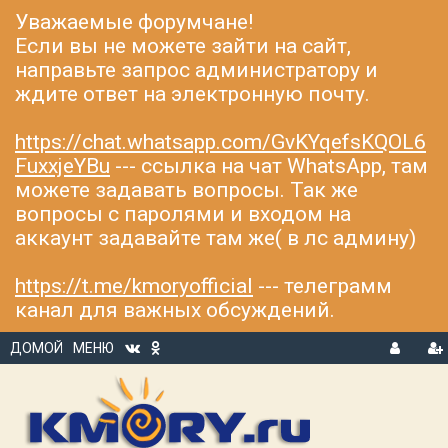
Уважаемые форумчане!
Если вы не можете зайти на сайт,
направьте запрос администратору и
ждите ответ на электронную почту.
https://chat.whatsapp.com/GvKYqefsKQOL6
FuxxjeYBu
--- ссылка на чат WhatsApp, там
можете задавать вопросы. Так же
вопросы с паролями и входом на
аккаунт задавайте там же( в лс админу)
https://t.me/kmoryofficial
--- телеграмм
канал для важных обсуждений.
ДОМОЙ
МЕНЮ
В
Р
Х
ЕГ
О
И
Д
С
Т