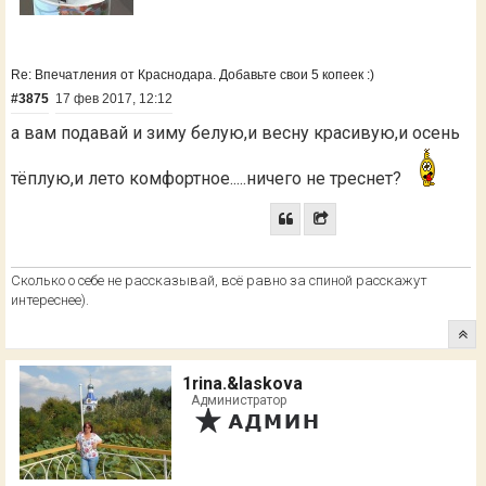
Re: Впечатления от Краснодара. Добавьте свои 5 копеек :)
#3875
17 фев 2017, 12:12
а вам подавай и зиму белую,и весну красивую,и осень
тёплую,и лето комфортное.....ничего не треснет?
Сколько о себе не рассказывай, всё равно за спиной расскажут
интереснее).
1rina.&laskova
Администратор