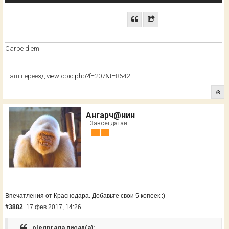
Сarpe diem!
Наш переезд
viewtopic.php?f=207&t=8642
Ангарч@нин
Завсегдатай
Впечатления от Краснодара. Добавьте свои 5 копеек :)
#3882
17 фев 2017, 14:26
olegpraga писал(а):