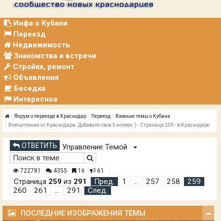
Р
А
Ц
Инфа о Кубани
И
Переезд
Я
Недвижимость
Знакомства и встречи
Стройка, ремонт
Объявления
Беседка
Интересное
Форум о переезде в Краснодар
Переезд
Важные темы о Кубани
Впечатления от Краснодара. Добавьте свои 5 копеек :) - Страница 259 - в Краснодаре
ОТВЕТИТЬ
Управление Темой
722781
4355
16
61
Страница
259
из
291
Пред.
1
…
257
258
259
260
261
…
291
След.
ПОСЛЕДНИЕ ИЗОБРАЖЕНИЯ ТЕМЫ