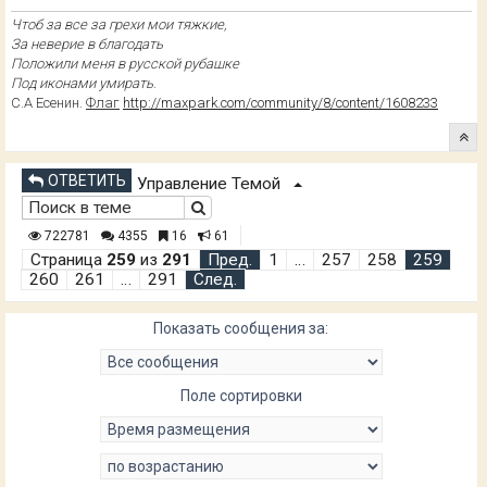
Чтоб за все за грехи мои тяжкие,
За неверие в благодать
Положили меня в русской рубашке
Под иконами умирать
.
С.А Есенин.
Флаг
http://maxpark.com/community/8/content/1608233
ОТВЕТИТЬ
Управление Темой
722781
4355
16
61
Страница
259
из
291
Пред.
1
…
257
258
259
260
261
…
291
След.
Показать сообщения за:
Поле сортировки